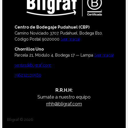
Centro de Bodegaje Pudahuel (CBP)
Camino Noviciado 3707, Pudahuel, Bodega B10.
Código Postal 9020000
(ver mapa)
Chorrillos Uno
Parcela 21, Módulo 4, Bodega 17 — Lampa
(ver mapa)
ventas@bligraf.com
+56232109560
R.R.H.H:
Sumate a nuestro equipo
rrhh@bligraf.com
Bligraf © 2026